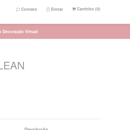
Carrinho (
0
)
Contato
Entrar
to Decoração Virtual
LEAN
Devolução