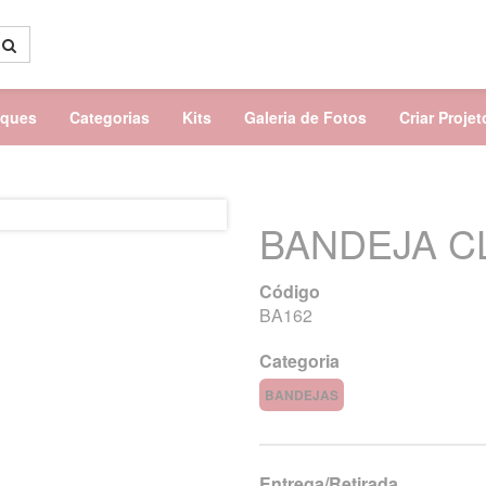
aques
Categorias
Kits
Galeria de Fotos
Criar Proje
BANDEJA C
Código
BA162
Categoria
BANDEJAS
Entrega/Retirada