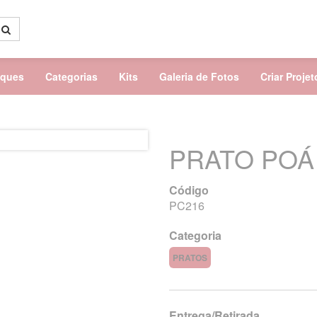
aques
Categorias
Kits
Galeria de Fotos
Criar Proje
PRATO POÁ
Código
PC216
Categoria
PRATOS
Entrega/Retirada